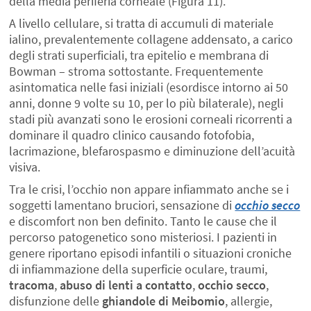
della media periferia corneale (Figura 11).
A livello cellulare, si tratta di accumuli di materiale
ialino, prevalentemente collagene addensato, a carico
degli strati superficiali, tra epitelio e membrana di
Bowman – stroma sottostante. Frequentemente
asintomatica nelle fasi iniziali (esordisce intorno ai 50
anni, donne 9 volte su 10, per lo più bilaterale), negli
stadi più avanzati sono le erosioni corneali ricorrenti a
dominare il quadro clinico causando fotofobia,
lacrimazione, blefarospasmo e diminuzione dell’acuità
visiva.
Tra le crisi, l’occhio non appare infiammato anche se i
soggetti lamentano bruciori, sensazione di
occhio secco
e discomfort non ben definito. Tanto le cause che il
percorso patogenetico sono misteriosi. I pazienti in
genere riportano episodi infantili o situazioni croniche
di infiammazione della superficie oculare, traumi,
tracoma
,
abuso di lenti a contatto
,
occhio secco
,
disfunzione delle
ghiandole di Meibomio
, allergie,