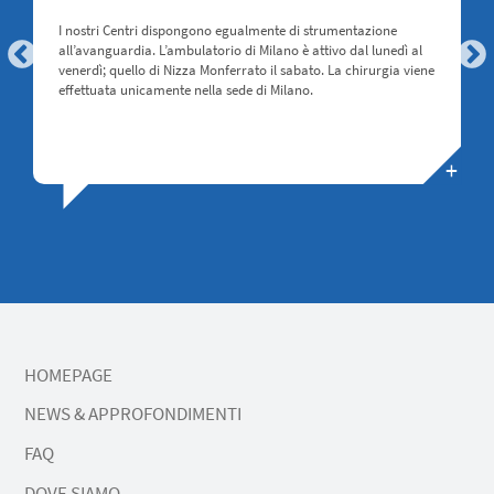
I nostri Centri dispongono egualmente di strumentazione
all’avanguardia. L’ambulatorio di Milano è attivo dal lunedì al
venerdì; quello di Nizza Monferrato il sabato. La chirurgia viene
P
N
effettuata unicamente nella sede di Milano.
r
e
e
x
vi
t
o
u
s
HOMEPAGE
NEWS & APPROFONDIMENTI
FAQ
DOVE SIAMO