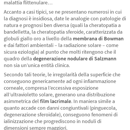
malattia flittenulare…
Accanto a casi tipici, se ne presentano numerosi in cui
la diagnosi è insidiosa, date le analogie con patologie di
natura e prognosi ben diversa (quali la cheratopatia a
bandelletta, la cheratopatia sferoide, caratterizzata da
globuli giallo oro a livello della
membrana di Bowman
e dai fattori ambientali – la radiazione solare – come
sicura eziologia) al punto che molti ritengono che il
quadro della
degenerazione nodulare di Salzmann
non sia un’unica entità clinica.
Secondo tali teorie, le irregolarità della superficie che
conseguono genericamente ad ogni infiammazione
corneale, compresa l’eccessiva esposizione
all’ultravioletto solare, generano una distribuzione
asimmetrica del
film lacrimale
. In maniera simile a
quanto accade con danni congiuntivali (pinguecola,
degenerazione sferoidale), conseguono fenomeni di
ialinizzazione che progrediscono in noduli di
dimensioni sempre maggiori.